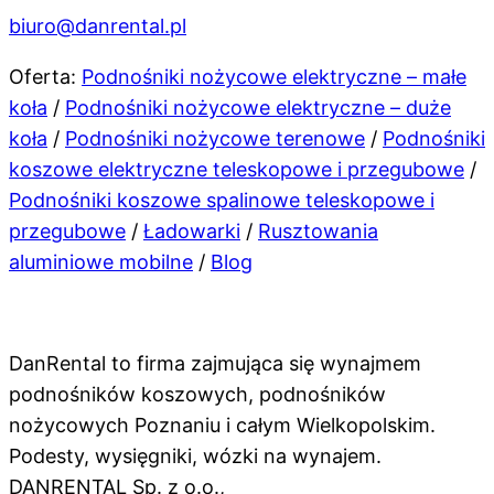
biuro@danrental.pl
Oferta:
Podnośniki nożycowe elektryczne – małe
koła
/
Podnośniki nożycowe elektryczne – duże
koła
/
Podnośniki nożycowe terenowe
/
Podnośniki
koszowe elektryczne teleskopowe i przegubowe
/
Podnośniki koszowe spalinowe teleskopowe i
przegubowe
/
Ładowarki
/
Rusztowania
aluminiowe mobilne
/
Blog
DanRental to firma zajmująca się wynajmem
podnośników koszowych, podnośników
nożycowych Poznaniu i całym Wielkopolskim.
Podesty, wysięgniki, wózki na wynajem.
DANRENTAL Sp. z o.o.,