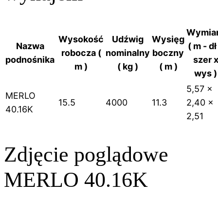
Wymia
Wysokość
Udźwig
Wysięg
Nazwa
( m - dł
robocza (
nominalny
boczny
podnośnika
szer 
m )
( kg )
( m )
wys )
5,57 x
MERLO
15.5
4000
11.3
2,40 x
40.16K
2,51
Zdjęcie poglądowe
MERLO 40.16K