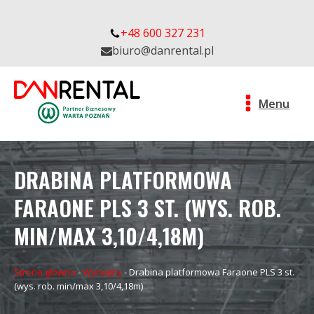
+48 600 327 231
biuro@danrental.pl
Menu
DRABINA PLATFORMOWA
FARAONE PLS 3 ST. (WYS. ROB.
MIN/MAX 3,10/4,18M)
Strona główna
-
Wynajmy
-
Drabina platformowa Faraone PLS 3 st.
(wys. rob. min/max 3,10/4,18m)