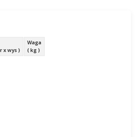
Waga
er x wys )
( kg )