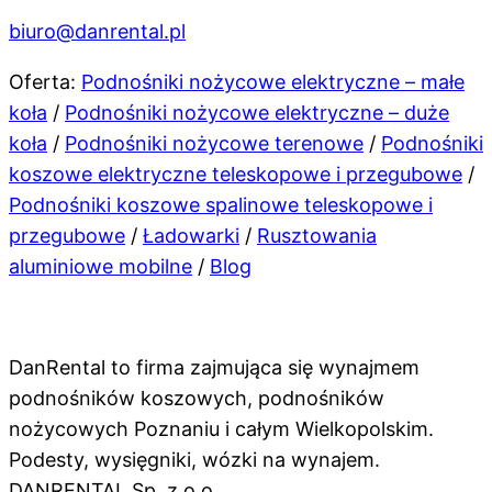
biuro@danrental.pl
Oferta:
Podnośniki nożycowe elektryczne – małe
koła
/
Podnośniki nożycowe elektryczne – duże
koła
/
Podnośniki nożycowe terenowe
/
Podnośniki
koszowe elektryczne teleskopowe i przegubowe
/
Podnośniki koszowe spalinowe teleskopowe i
przegubowe
/
Ładowarki
/
Rusztowania
aluminiowe mobilne
/
Blog
DanRental to firma zajmująca się wynajmem
podnośników koszowych, podnośników
nożycowych Poznaniu i całym Wielkopolskim.
Podesty, wysięgniki, wózki na wynajem.
DANRENTAL Sp. z o.o.,